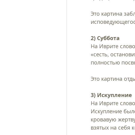
Это картина заб
исповедующегося
2) Суббота
На Иврите слово «שַׁבָּת» - шабат, кроме того, что это день отдыха, также о
«сесть, останов
полностью посвя
Это картина отд
3) Искупление 
На Иврите слово «כִּפֻּר» (кипур) означает «покрывать, очищать, прим
Искупление было
кровавую жертву
взятых на себя 