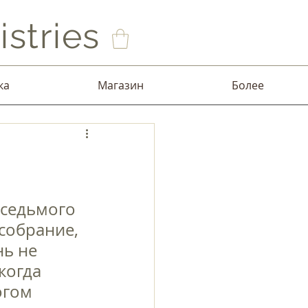
stries
ка
Магазин
Более
 седьмого 
собрание, 
ь не 
когда 
огом 