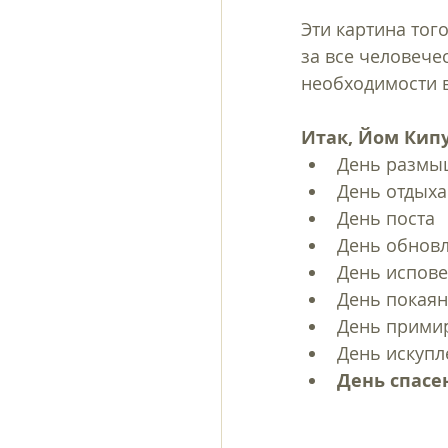
Эти картина того
за все человече
необходимости 
Итак, Йом Кипу
День размы
День отдыха
День поста 
День обновл
День испове
День покаян
День прими
День искупл
День спасе