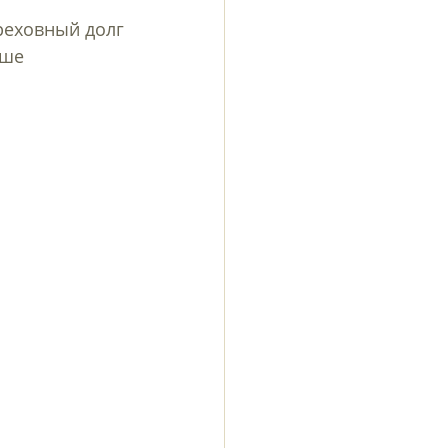
греховный долг 
ьше 