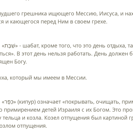
лудшего грешника ищющего Мессию, Иисуса, и нах
 и кающегося перед Ним в своем грехе.  
значает 
иться». В этот день нельзя работать. День должен 
щен Богу.  
ыха, который мы имеем в Мессии.  
ирять». 
 примирением детей Израиля с их Богом. Это про
 тельца и козла. Козел отпущения был картиной г
козлом отпущения. 