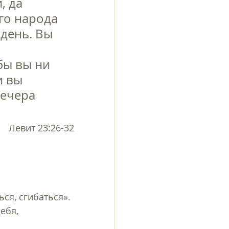
, да 
го народа 
 день. Вы 
бы вы ни 
и вы 
вечера 
Левит 23:26-32
ебя, 