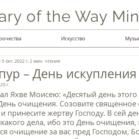
ary of the Way Mini
рочества
Искусство
Музы
s
5 окт. 2022 г.
2 мин. чтения
пур – День искупления
23 г.
ал Яхве Моисею: «Десятый день этого
День очищения. Созовите священное 
и принесите жертву Господу. В сей ден
какого дела, ибо это День очищения, 
ся очищение за вас пред Господом, Б