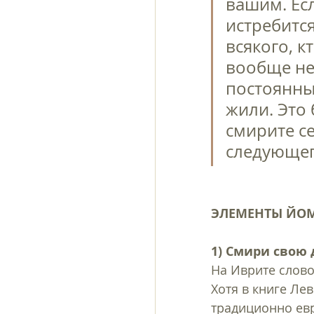
вашим. Есл
истребится
всякого, к
вообще не
постоянный
жили. Это 
смирите се
следующег
ЭЛЕМЕНТЫ ЙОМ
1) Смири свою 
На Иврите слово «עָנָה» (ана) означает «угнетать, смирять, сокрушаться, сгиб
Хотя в книге Лев
традиционно евре