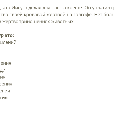
, что Иисус сделал для нас на кресте. Он уплатил 
ство своей кровавой жертвой на Голгофе. Нет бол
в жертвоприношениях животных.  
р это:
шлений 
 
ения 
ди 
ия 
рения 
ения 
ния