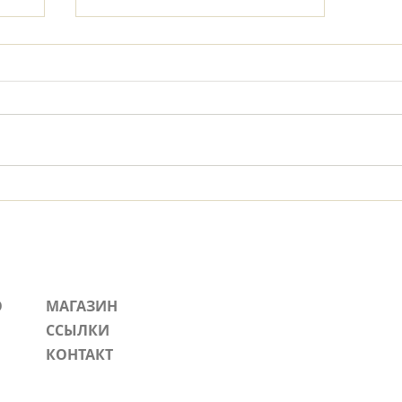
Прежде нежели родились
горы...
О
МАГАЗИН
ССЫЛКИ
КОНТАКТ