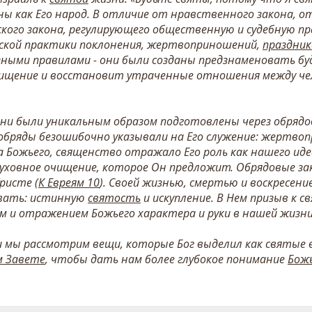
ны как Его народ. В отличие от нравственного закона,
ского закона, регулирующего общественную и судебную п
ьской практики поклонения, жертвоприношений,
праздник
зными правилами - они были созданы предзнаменовать б
чищение и восстановит утраченные отношения между чел
они были уникальным образом подготовлены через обрядо
х обряды безошибочно указывали на Его служение: жертво
а Божьего, священство отражало Его роль как нашего иде
уховное очищение, которое Он предложит. Обрядовые з
Христе (
К Евреям 10
). Своей жизнью, смертью и воскресени
ывать: истинную
святость
и искупление. В Нем призыв к с
ем и отражением Божьего характера и руки в нашей жизни
и мы рассмотрим вещи, которые Бог выделил как святые 
м Завете
, чтобы дать нам более глубокое понимание
Божь