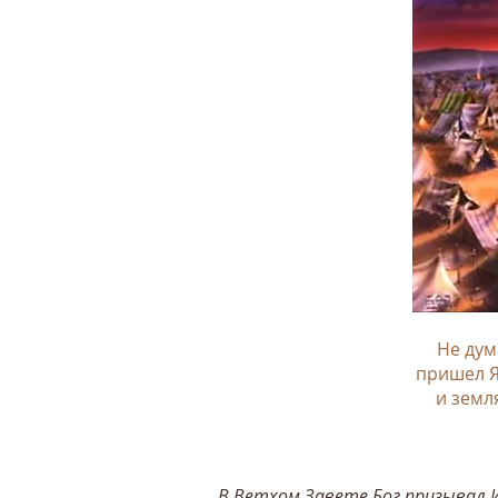
Не дум
пришел Я
и земл
В
Ветхом Завете
Бог призывал 