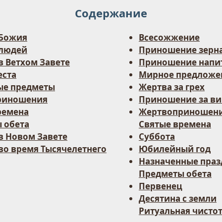
Содержание
 Божия
Всесожжение
 людей
Приношение зерн
в Ветхом Завете
Приношение напи
еста
Мирное предложе
ые предметы
Жертва за грех
риношения
Приношение за ви
ремена
Жертвоприношени
 обета
Святые времена
в Новом Завете
Суббота
во время Тысячелетнего
Юбилейный год
Назначенные пра
Предметы обета
Первенец
Десятина с земли
Ритуальная чисто