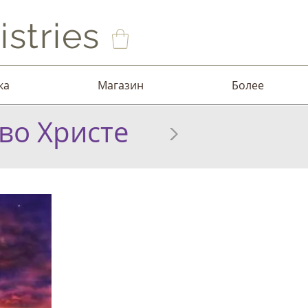
stries
ка
Магазин
Более
во Христе