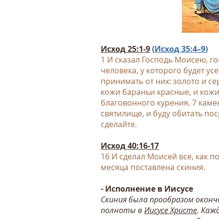
Исход
25:1-9
(
Исход 35:4–9
)
1 И сказал Господь Моисею, г
человека, у которого будет у
принимать от них: золото и се
кожи бараньи красные, и кожи 
благовонного курения, 7 каме
святилище, и буду обитать поср
сделайте.
Исход 40:16-17
16 И сделал Моисей все, как по
месяца поставлена скиния.
⁃ Исполнение в Иисусе
Скиния была прообразом оконч
полноты в
Иисусе Христе
. Каж