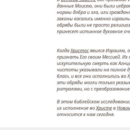
данные Моисею, они были ихбра
нормы добра и зла, или граждан
законы касались именно израил
обряды были не просто религио
принесет истинное духовное о
Когда
Христос
явился Израилю, 
признать Его своим Мессией. И
искупительную смерть как Агнц
чистоты указывали на полное д
благ», и все они исполнились во 
эти обряды могли только указ
ритуалами, но с преобразовани
В этом библейском исследовани
их исполнение во
Христе
в
Ново
относится к нам сегодня.