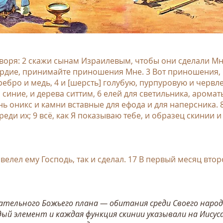
оворя: 2 скажи сынам Израилевым, чтобы они сделали М
сердие, принимайте приношения Мне. 3 Вот приношения
ребро и медь, 4 и [шерсть] голубую, пурпуровую и червлен
синие, и дерева ситтим, 6 елей для светильника, аромат
нь оникс и камни вставные для ефода и для наперсника. 
еди их; 9 всё, как Я показываю тебе, и образец скинии и 
велел ему Господь, так и сделал. 17 В первый месяц втор
ательного Божьего плана — обитания среди Своего народ
дый элемент и каждая функция скинии указывали на Иисус