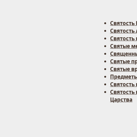
Святость
Святость
Святость 
Святые м
Священн
Святые п
Святые в
Предметы
Святость 
Святость 
Царства