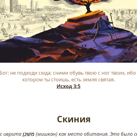
Бог: не подходи сюда; сними обувь твою с ног твоих, ибо
котором ты стоишь, есть земля святая.
Исход 3:5
Скиния
 с иврита
מִשְׁכָּן
(мишкан) как место обитания. Это было с