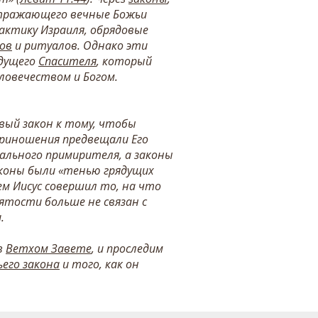
 отражающего вечные Божьи
рактику Израиля, обрядовые
ов
и ритуалов. Однако эти
удущего
Спасителя
, который
овечеством и Богом.
вый закон к тому, чтобы
приношения предвещали Его
ального примирителя, а законы
аконы были «тенью грядущих
ем Иисус совершил то, на что
вятости больше не связан с
.
в
Ветхом Завете
, и проследим
его закона
и того, как он