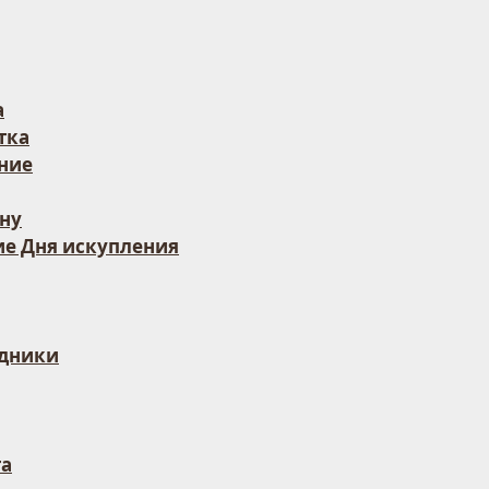
а
тка
ние
ну
е Дня искупления
здники
та