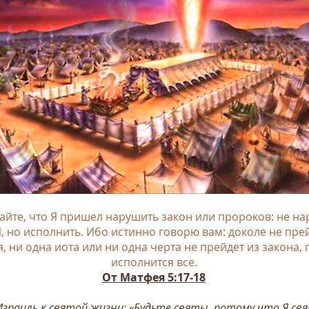
айте, что Я пришел нарушить закон или пророков: не н
, но исполнить. Ибо истинно говорю вам: доколе не пре
я, ни одна иота или ни одна черта не прейдет из закона, 
исполнится все.
От Матфея 5:17-18​
Израиль к
святой
жизни: «Будьте святы, потому что Я свя