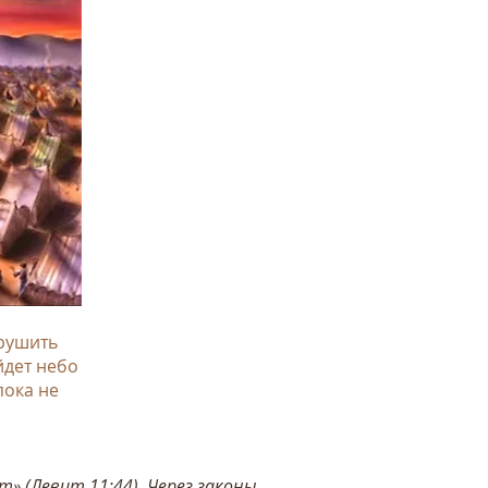
арушить
йдет небо
пока не
т» (
Левит 11:44
). Через
законы
,