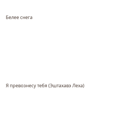
Белее снега
Я превознесу тебя (Эштахавэ Леха)