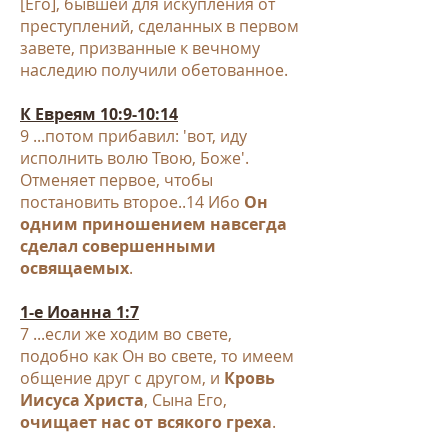
[Его], бывшей для искупления от
преступлений, сделанных в первом
завете, призванные к вечному
наследию получили обетованное.
К Евреям 10:9
-1
0:14
9 ...потом прибавил: 'вот, иду
исполнить волю Твою, Боже'.
Отменяет первое, чтобы
постановить второе..14 Ибо
Он
одним приношением навсегда
сделал совершенными
освящаемых
.
1-e Иоанна 1:7
7 ...если же ходим во свете,
подобно как Он во свете, то имеем
общение друг с другом, и
Кровь
Иисуса Христа
, Сына Его,
очищает нас от всякого греха
.