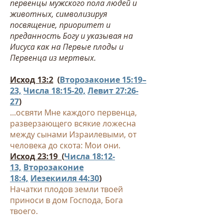
первенцы мужского пола людей и
животных,
символизируя
посвящение, приоритет и
преданность Богу и указывая на
Иисуса как на Первые плоды и
Первенца из мертвых.
Исход 13:2
(
Второзаконие 15:19–
23,
Числа 18:15-20,
Левит 27:26-
27
)
...освяти Мне каждого первенца,
разверзающего всякие ложесна
между сынами Израилевыми, от
человека до скота: Мои они.
Исход 23:19
(
Числа 18:12-
13,
Второзаконие
18:4,
Иезекииля 44:30
)
Начатки плодов земли твоей
приноси в дом Господа, Бога
твоего.