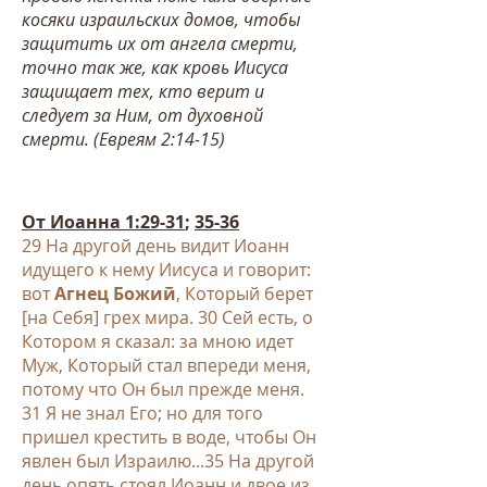
косяки израильских домов, чтобы
защитить их от ангела смерти,
точно так же, как кровь Иисуса
защищает тех, кто верит и
следует за Ним, от духовной
смерти. (Евреям 2:14-15
)
От Иоанна 1:29-31
;
35-36
29 На другой день видит Иоанн
идущего к нему Иисуса и говорит:
вот
Агне
ц Божий
, Который берет
[на Себя] грех мира.
30 Сей есть, о
Котором я сказал: за мною идет
Муж, Который стал впереди меня,
потому что Он был прежде меня.
31 Я не знал Его; но для того
пришел крестить в воде, чтобы Он
явлен был Израилю...35 На другой
день опять стоял Иоанн и двое из