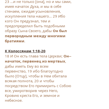
23 ...и не только [она], но и мы сами,
имея начаток Духа, и мы в себе
стенаем, ожидая усыновления,
искупления тела нашего... 29 Ибо
кого Он предузнал, тем и
предопределил быть подобными
образу Сына Своего, дабы
Он был
первородным между многими
братиями
.
К Колоссянам 1:18-20
18 И Он есть глава тела Церкви;
Он--
начаток, первенец из мертвых
,
дабы иметь Ему во всем
первенство,
19 ибо благоугодно
было [Отцу], чтобы в Нем обитала
всякая полнота, 20 и чтобы
посредством Его примирить с Собою
все, умиротворив через Него,
Кровию креста Его, и земное и
небесное.