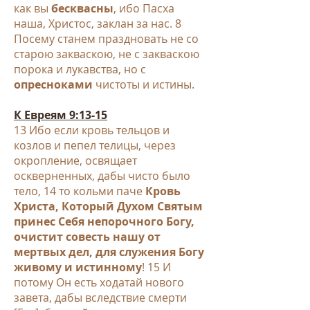
как вы
бесквасны
, ибо Пасха
наша, Христос, заклан за нас.
8
Посему станем праздновать не со
старою закваскою, не с закваскою
порока и лукавства, но с
опресноками
чистоты и истины.
К Евреям 9:13-15
13 Ибо если кровь тельцов и
козлов и пепел телицы, через
окропление, освящает
оскверненных, дабы чисто было
тело,
14 то кольми паче
Кровь
Христа, Который Духом Святым
принес Себя непорочного Богу,
очистит совесть нашу от
мертвых дел, для служения Богу
живому и истинному
! 15 И
потому Он есть ходатай нового
завета, дабы вследствие смерти