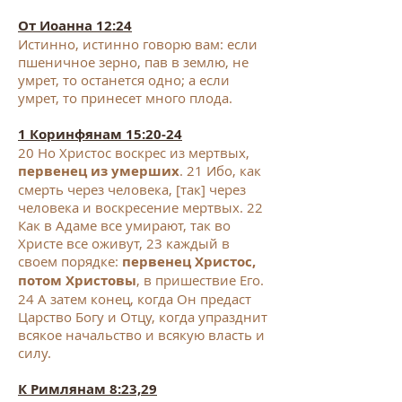
От Иоанна 12:24
Истинно, истинно говорю вам: если
пшеничное зерно, пав в землю, не
умрет, то останется одно; а если
умрет, то принесет много плода.
1 Коринфянам 15:20-24
20 Но Христос воскрес из мертвых,
первенец из умерших
.
21 Ибо, как
смерть через человека, [так] через
человека и воскресение мертвых. 22
Как в Адаме все умирают, так во
Христе все оживут, 23 каждый в
своем порядке:
первенец Христос,
потом Христовы
, в пришествие Его.
24 А затем конец, когда Он предаст
Царство Богу и Отцу, когда упразднит
всякое начальство и всякую власть и
силу.
К Римлянам 8:23,29