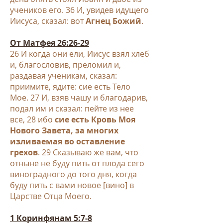
учеников его.
36 И, увидев идущего
Иисуса, сказал: вот
Агнец Божий
.
От Матфея 26:26-29
26 И когда они ели, Иисус взял хлеб
и, благословив, преломил и,
раздавая ученикам, сказал:
приимите, ядите: сие есть Тело
Мое.
27 И, взяв чашу и благодарив,
подал им и сказал: пейте из нее
все, 28 ибо
сие есть Кровь Моя
Нового Завета, за многих
изливаемая во оставление
грехов
. 29 Сказываю же вам, что
отныне не буду пить от плода сего
виноградного до того дня, когда
буду пить с вами новое [вино] в
Царстве Отца Моего.
1
Коринфянам 5:7-8