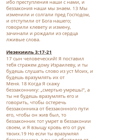
ибо преступления наши с нами, и
беззакония наши мы знаем.
13
Мы
изменили и солгали пред Господом,
и отступили от Бога нашего;
говорили клевету и измену,
зачинали и рождали из сердца
лживые слова.
Иезекииль 3:17-2
1
17
сын человеческий! Я поставил
тебя стражем дому Израилеву, и ты
будешь слушать слово из уст Моих, и
будешь вразумлять их от
Меня.
18
Когда Я скажу
беззаконнику: „смертью умрешь!", а
ты не будешь вразумлять его и
говорить, чтобы остеречь
беззаконника от беззаконного пути
его, чтобы он жив был, то
беззаконник тот умрет в беззаконии
своем, и Я взыщу кровь его от рук
твоих.
19
Но если ты вразумлял
беззаконника, а он не обратился от