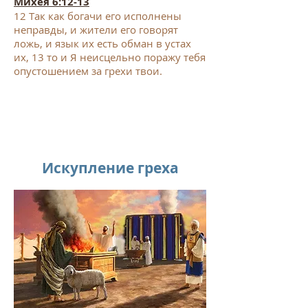
Михея 6:12-13
12
Так как богачи его исполнены
неправды, и жители его говорят
ложь, и язык их есть обман в устах
их,
13
то и Я неисцельно поражу тебя
опустошением за грехи твои.
Искупление греха