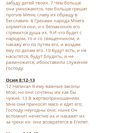
забуду детей твоих.
7
Чем больше
они умножаются, тем больше грешат
против Меня; славу их обращу в
бесславие.
8
Грехами народа Моего
кормятся они, и к беззаконию его
стремится душа их.
9
И что будет с
народом, то и со священником; и
накажу его по путям его, и воздам
ему по делам его.
10
Будут есть, и не
насытятся; будут блудить, и не
размножатся; ибооставили служение
Господу.
Осия 8:12-13
12
Написал Я ему важные законы
Мои, но они сочтены им как бы
чужие.
13
В жертвоприношениях
Мне они приносят мясо и едят его;
Господу неугодны они; ныне Он
вспомнит нечестие их и накажет их
за грехи их: они возвратятся в Египет.