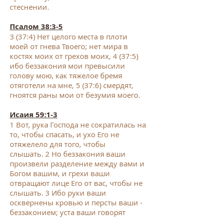
стеснении.
Псалом 38:3-5
3
(37:4) Нет целого места в плоти
моей от гнева Твоего; нет мира в
костях моих от грехов моих,
4
(37:5)
ибо беззакония мои превысили
голову мою, как тяжелое бремя
отяготели на мне,
5
(37:6) смердят,
гноятся раны мои от безумия моего.
Исаия 59:1-3
1
Вот, рука Господа не сократилась на
то, чтобы спасать, и ухо Его не
отяжелело для того, чтобы
слышать.
2
Но беззакония ваши
произвели разделение между вами и
Богом вашим, и грехи ваши
отвращают лице Его от вас, чтобы не
слышать.
3
Ибо руки ваши
осквернены кровью и персты ваши -
беззаконием; уста ваши говорят