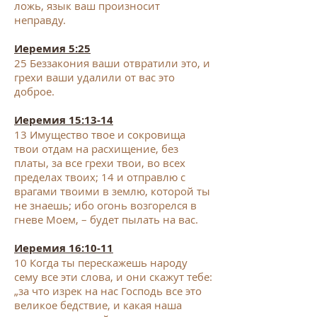
ложь, язык ваш произносит
неправду.
Иеремия 5:25
25
Беззакония ваши отвратили это, и
грехи ваши удалили от вас это
доброе.
Иеремия 15:13-14
13
Имущество твое и сокровища
твои отдам на расхищение, без
платы, за все грехи твои, во всех
пределах твоих;
14
и отправлю с
врагами твоими в землю, которой ты
не знаешь; ибо огонь возгорелся в
гневе Моем, – будет пылать на вас.
Иер
емия 16:10-11
10
Когда ты перескажешь народу
сему все эти слова, и они скажут тебе:
„за что изрек на нас Господь все это
великое бедствие, и какая наша