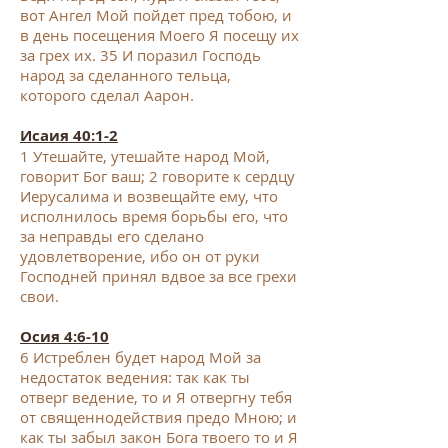
вот Ангел Мой пойдет пред тобою, и
в день посещения Моего Я посещу их
за грех их.
35
И поразил Господь
народ за сделанного тельца,
которого сделал Аарон.
Исаия 40:1-2
1
Утешайте, утешайте народ Мой,
говорит Бог ваш;
2
говорите к сердцу
Иерусалима и возвещайте ему, что
исполнилось время борьбы его, что
за неправды его сделано
удовлетворение, ибо он от руки
Господней принял вдвое за все грехи
свои.
Осия 4:6-10
6
Истреблен будет народ Мой за
недостаток ведения: так как ты
отверг ведение, то и Я отвергну тебя
от священнодействия предо Мною; и
как ты забыл закон Бога твоего то и Я