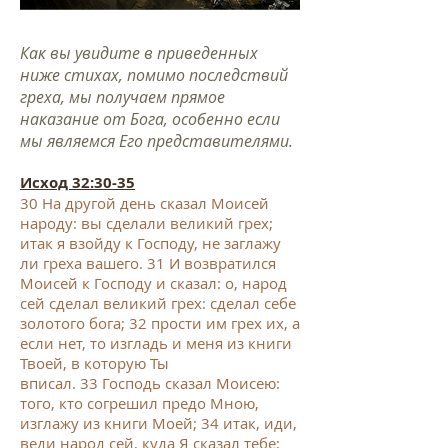
Как вы увидите в приведенных
ниже стихах, помимо последствий
греха, мы получаем прямое
наказание от Бога, особенно если
мы являемся Его представителями.
Исход 32:30-35
30
На другой день сказал Моисей
народу: вы сделали великий грех;
итак я взойду к Господу, не заглажу
ли греха вашего.
31
И возвратился
Моисей к Господу и сказал: о, народ
сей сделал великий грех: сделал себе
золотого бога;
32
прости им грех их, а
если нет, то изгладь и меня из книги
Твоей, в которую Ты
вписал.
33
Господь сказал Моисею:
того, кто согрешил предо Мною,
изглажу из книги Моей;
34
итак, иди,
веди народ сей, куда Я сказал тебе;