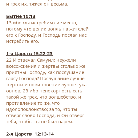
и грех их, тяжел он весьма.
Бытие 19:13
13
ибо мы истребим сие место,
потому что велик вопль на жителей
его к Господу, и Господь послал нас
истребить его.
1-я Царств 15:22-23
22
И отвечал Самуил: неужели
всесожжения и жертвы столько же
приятны Господу, как послушание
гласу Господа? Послушание лучше
жертвы и повиновение лучше тука
овнов;
23
ибо непокорность есть
такой же грех, что волшебство, и
противление то же, что
идолопоклонство; за то, что ты
отверг слово Господа, и Он отверг
тебя, чтобы ты не был царем.
2-я Царств 12:13-14