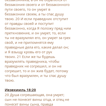
беззакония своего и от беззаконного
пути своего, то он умрет в
беззаконии своем, а ты спас душу
твою.
20
И если праведник отступит
от правды своей и поступит
беззаконно, когда Я положу пред ним
преткновение, и он умрет, то, если
ты не вразумлял его, он умрет за грех
свой, и не припомнятся ему
праведные дела его, какие делал он;
и Я взыщу кровь его от рук
твоих.
21
Если же ты будешь
вразумлять праведника, чтобы
праведник не согрешил, и он не
согрешит, то и он жив будет, потому
что был вразумлен, и ты спас душу
твою.
Иезекииль 18:20
20
Душа согрешающая, она умрет;
сын не понесет вины отца, и отец не
понесет вины сына, правда