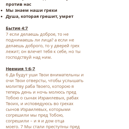
против нас
Мы знаем наши грехи
Душа, которая грешит, умрет
​Бытие 4:7
7
если делаешь доброе, то не
поднимаешь ли лица? а если не
делаешь доброго, то у дверей грех
лежит; он влечет тебя к себе, но ты
господствуй над ним.
Неемия 1:6-7
6
Да будут уши Твои внимательны и
очи Твои отверсты, чтобы услышать
молитву раба Твоего, которою я
теперь день и ночь молюсь пред
Тобою о сынах Израилевых, рабах
Твоих, и исповедуюсь во грехах
сынов Израилевых, которыми
согрешили мы пред Тобою,
согрешили – и я и дом отца
моего.
7
Мы стали преступны пред