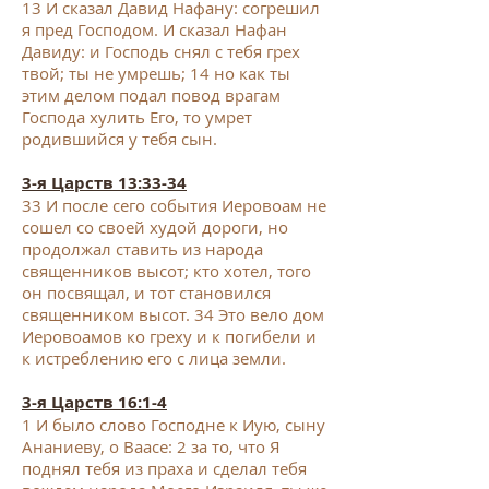
13
И сказал Давид Нафану: согрешил
я пред Господом. И сказал Нафан
Давиду: и Господь снял с тебя грех
твой; ты не умрешь;
14
но как ты
этим делом подал повод врагам
Господа хулить Его, то умрет
родившийся у тебя сын.
3-я Царств 13:33-34
33
И после сего события Иеровоам не
сошел со своей худой дороги, но
продолжал ставить из народа
священников высот; кто хотел, того
он посвящал, и тот становился
священником высот.
34
Это вело дом
Иеровоамов ко греху и к погибели и
к истреблению его с лица земли.
3-я Царств 16:1-4
1
И было слово Господне к Иую, сыну
Ананиеву, о Ваасе:
2
за то, что Я
поднял тебя из праха и сделал тебя