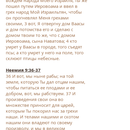
вождем народа Моего Израиля, ты же
пошел путем Иеровоама и ввел в
грех народ Мой Израильтян, чтобы
он прогневлял Меня грехами
своими,
3
вот, Я отвергну дом Ваасы
и дом потомства его и сделаю с
домом твоим то же, что с домом
Иеровоама, сына Наватова;
4
кто
умрет у Ваасы в городе, того съедят
псы; а кто умрет у него на поле, того
склюют птицы небесные.
Неемия 9:36-37
36
И вот, мы ныне рабы; на той
земле, которую Ты дал отцам нашим,
чтобы питаться ее плодами и ее
добром, вот, мы рабствуем.
37
И
произведения свои она во
множестве приносит для царей,
которым Ты покорил нас за грехи
наши. И телами нашими и скотом
нашим они владеют по своему
произволу, и мы в великом