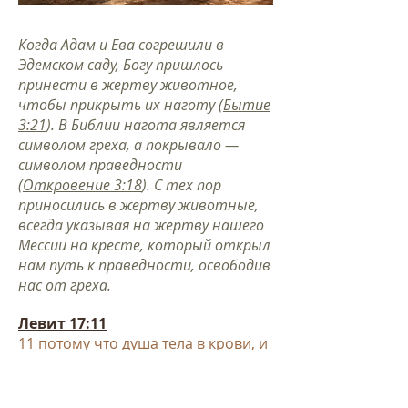
Когда Адам и Ева согрешили в
Эдемском саду, Богу пришлось
принести в жертву животное,
чтобы прикрыть их наготу (
Бытие
3:21
). В Библии нагота является
символом греха, а покрывало —
символом праведности
(
Откровение 3:18
). С тех пор
приносились в жертву животные,
всегда указывая на жертву нашего
Мессии на кресте, который открыл
нам путь к праведности, освободив
нас от греха.
Левит 17:11
11
потому что душа тела в крови, и
Я назначил ее вам для
жертвенника, чтобы очищать души
ваши, ибо кровь сия душу