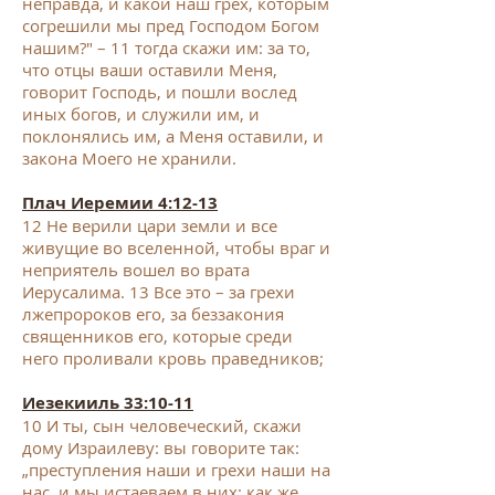
неправда, и какой наш грех, которым
согрешили мы пред Господом Богом
нашим?" –
11
тогда скажи им: за то,
что отцы ваши оставили Меня,
говорит Господь, и пошли вослед
иных богов, и служили им, и
поклонялись им, а Меня оставили, и
закона Моего не хранили.
Плач
Иер
емии
4:12-13
12
Не верили цари земли и все
живущие во вселенной, чтобы враг и
неприятель вошел во врата
Иерусалима.
13
Все это – за грехи
лжепророков его, за беззакония
священников его, которые среди
него проливали кровь праведников;
Иезекииль 33:10-11
10
И ты, сын человеческий, скажи
дому Израилеву: вы говорите так:
„преступления наши и грехи наши на
нас, и мы истаеваем в них: как же