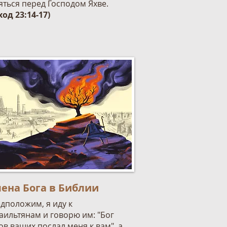
яться перед Господом Яхве.
ход 23:14-17)
ена Бога в Библии
дположим, я иду к
аильтянам и говорю им: "Бог
ов ваших послал меня к вам", а