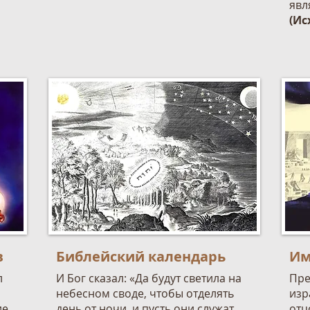
явл
(Ис
в
Библейский календарь
Им
л
И Бог сказал: «Да будут светила на
Пре
небесном своде, чтобы отделять
изр
е,
день от ночи, и пусть они служат
отц