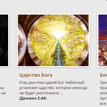
Царство Бога
Би
И во дни этих царей Бог Небесный
Три
на,
установит царство, которое никогда
пра
 не
не будет уничтожено ...
мож
(Даниил 2:44)
пус
все