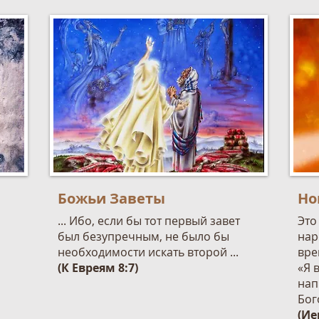
Божьи Заветы
Но
... Ибо, если бы тот первый завет
Это
был безупречным, не было бы
нар
необходимости искать второй ...
вре
(К Евреям 8:7)
«Я 
нап
Бог
(Ие