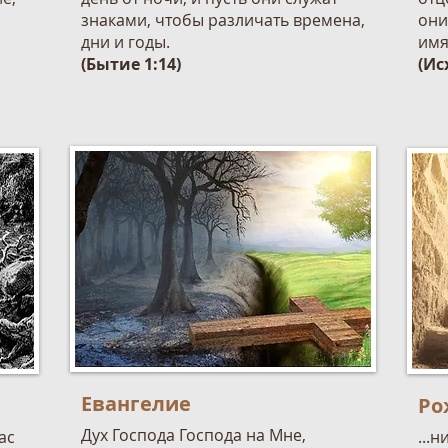
знаками, чтобы различать времена,
они
дни и годы.
имя
(Бытие 1:14)
(Ис
Евангелие
Ро
Дух Господа Господа на Мне,
ас
...