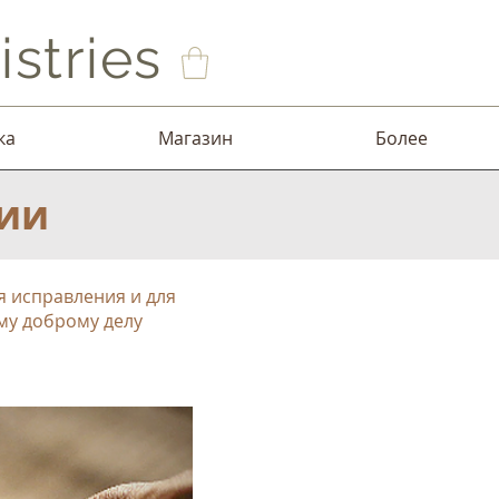
stries
ка
Магазин
Более
лии
я исправления и для
ому доброму делу