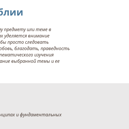
иблии
му предмету или теме в
ах уделяется внимание
тобы просто следовать
юбовь, благодать, праведность
тематического изучения
ание выбранной темы и ее
инципах и фундаментальных