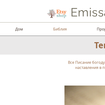
Emiss
Дом
Библия
Про
Те
Все Писание богоду
наставления в п