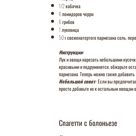
1/2 кабачка
6 помидоров черри
6 грибов
1 луковица
50 г свеженатертого пармезана соль, пере
Инструкции:
Лук и овощи нарезать небольшими кусочка
красивыми и подрумянятся, обжарьте оста
пармезана. Теперь можно также добавить 
Небольшой совет:
Если вы предпочитает
просто добавьте их к остальным овощам 
Спагетти с болоньезе