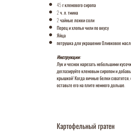
45 г кленового сиропа
2 ч. л. тмина
2 чайные ложки соли
Перец и хлопья чили по вкусу
Яйца
петрушка для украшения Оливковое масл
Инструкции:
Лук и чеснок нарезать небольшими кусоч
деглазируйте кленовым сиропом и добавьт
крышкой! Когда яичные белки схватятся, 
оставьте его на плите немного дольше.
Картофельный гратен