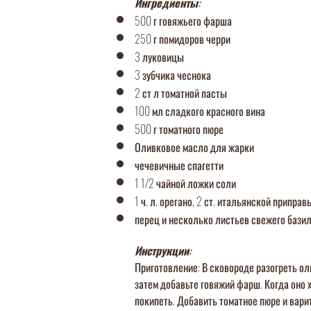
Ингр
едиенты:
500 г говяжьего фарша
250 г помидоров черри
3 луковицы
3 зубчика чеснока
2 ст л томатной пасты
100 мл сладкого красного вина
500 г томатного пюре
Оливковое масло для жарки
чечевичные спагетти
1 1/2 чайной ложки соли
1 ч. л. орегано, 2 ст. итальянской приправы
перец и несколько листьев свежего бази
Инструкции:
Приготовление: В сковороде разогреть ол
затем добавьте говяжий фарш. Когда оно 
покипеть. Добавить томатное пюре и вари