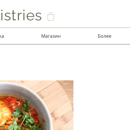
stries
ка
Магазин
Более