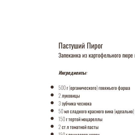
Пастуший Пирог
Запеканка из картофельного пюре
Ин
гредиенты:
500 г (органического) говяжьего фарша
2 луковицы
3 зубчика чеснока
50 мл сладкого красного вина (идеально)
150 г тертой моцареллы
2 ст л томатной пасты
150 г помидоров черри