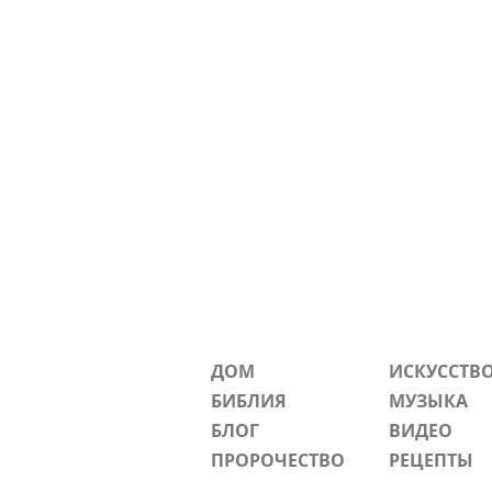
iPhone 15 Pro
iPhone 15 Pro Max
iPhone 16
iPhone 16 Plus
iPhone 16 Pro
iPhone 16 Pro Max
iPhone 7/8
iPhone SE
iPhone X/XS
iPhone XR
M
One Size
ДОМ
ИСКУССТВ
БИБЛИЯ
МУЗЫКА
БЛОГ
ВИДЕО
ПРОРОЧЕСТВО
РЕЦЕПТЫ