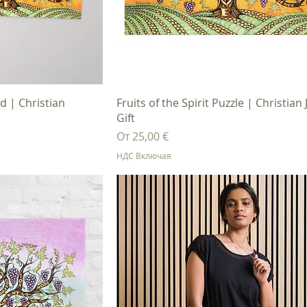
осмотр
Быстрый просмотр
rd | Christian
Fruits of the Spirit Puzzle | Christian
Gift
Цена со скидкой
От
25,00 €
НДС Включая