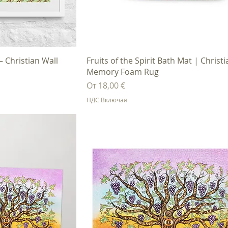
осмотр
Быстрый просмотр
 – Christian Wall
Fruits of the Spirit Bath Mat | Christ
Memory Foam Rug
Цена со скидкой
От
18,00 €
НДС Включая