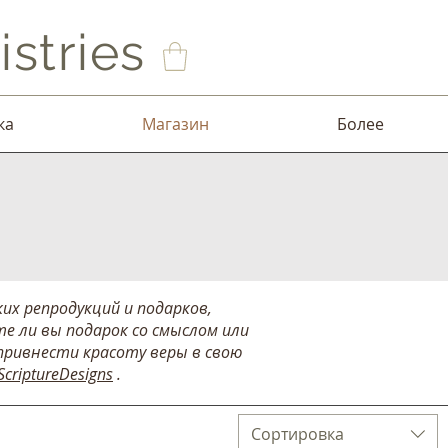
stries
ка
Магазин
Более
их репродукций и подарков,
е ли вы подарок со смыслом или
привнести красоту веры в свою
ScriptureDesigns
.
Сортировка