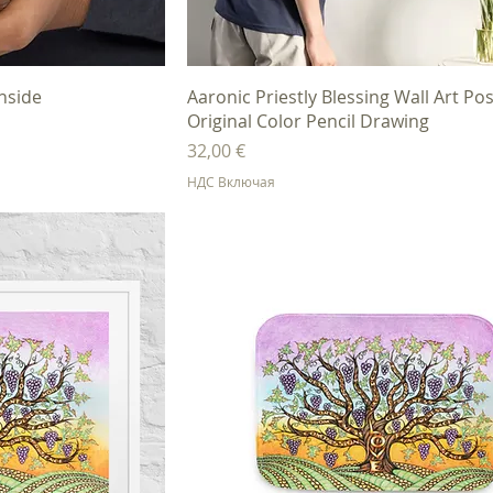
осмотр
Быстрый просмотр
nside
Aaronic Priestly Blessing Wall Art Pos
Original Color Pencil Drawing
Цена
32,00 €
НДС Включая