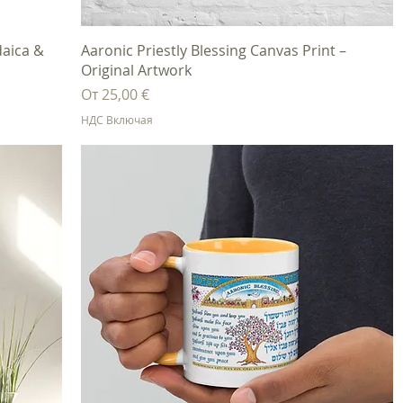
Быстрый просмотр
daica &
Aaronic Priestly Blessing Canvas Print –
Original Artwork
Цена со скидкой
От
25,00 €
НДС Включая