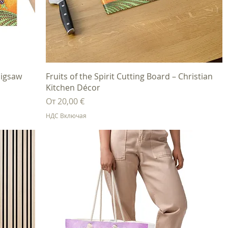
Быстрый просмотр
 Jigsaw
Fruits of the Spirit Cutting Board – Christian
Kitchen Décor
Цена со скидкой
От
20,00 €
НДС Включая