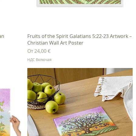
Быстрый просмотр
ian
Fruits of the Spirit Galatians 5:22-23 Artwork –
Christian Wall Art Poster
Цена со скидкой
От
24,00 €
НДС Включая