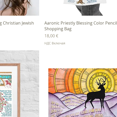
осмотр
Быстрый просмотр
Christian Jewish
Aaronic Priestly Blessing Color Penci
Shopping Bag
Цена
18,00 €
НДС Включая