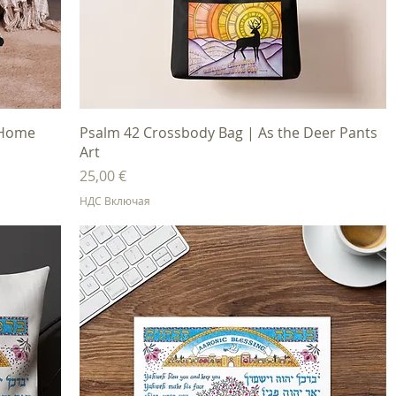
Быстрый просмотр
s Home
Psalm 42 Crossbody Bag | As the Deer Pants
Art
Цена
25,00 €
НДС Включая