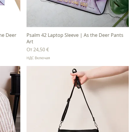
Быстрый просмотр
the Deer
Psalm 42 Laptop Sleeve | As the Deer Pants
Art
Цена со скидкой
От
24,50 €
НДС Включая