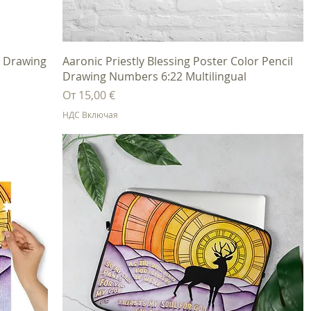
Быстрый просмотр
l Drawing
Aaronic Priestly Blessing Poster Color Pencil
Drawing Numbers 6:22 Multilingual
Цена со скидкой
От
15,00 €
НДС Включая