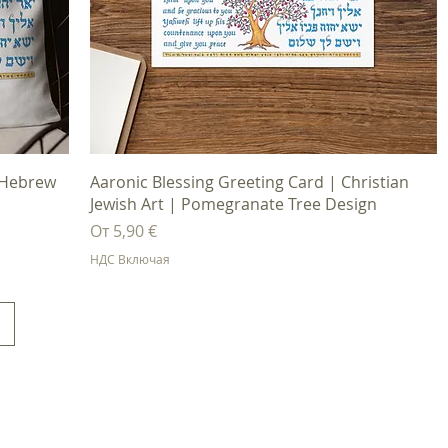
Быстрый просмотр
| Hebrew
Aaronic Blessing Greeting Card | Christian
Jewish Art | Pomegranate Tree Design
Цена со скидкой
От
5,90 €
НДС Включая