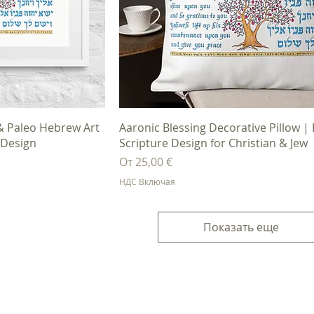
осмотр
Быстрый просмотр
& Paleo Hebrew Art
Aaronic Blessing Decorative Pillow 
 Design
Scripture Design for Christian & Jew
Цена со скидкой
От
25,00 €
НДС Включая
Показать еще