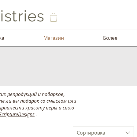
stries
ка
Магазин
Более
их репродукций и подарков,
е ли вы подарок со смыслом или
привнести красоту веры в свою
ScriptureDesigns
.
Сортировка