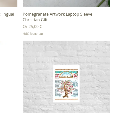
Быстрый просмотр
ilingual
Pomegranate Artwork Laptop Sleeve
Christian Gift
Цена со скидкой
От
25,00 €
НДС Включая