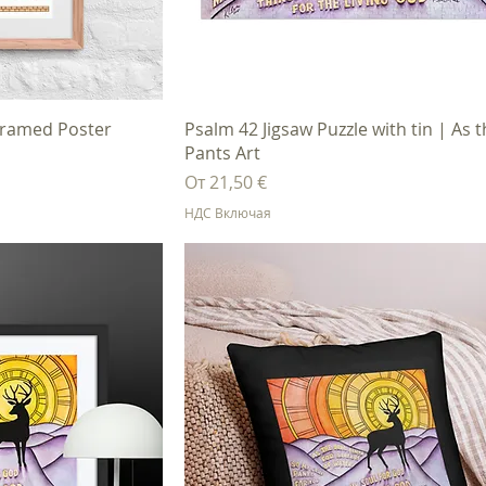
осмотр
Быстрый просмотр
 Framed Poster
Psalm 42 Jigsaw Puzzle with tin | As 
Pants Art
Цена со скидкой
От
21,50 €
НДС Включая