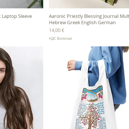
осмотр
Быстрый просмотр
rk Laptop Sleeve
Aaronic Priestly Blessing Journal Mult
Hebrew Greek English German
Цена
14,00 €
НДС Включая