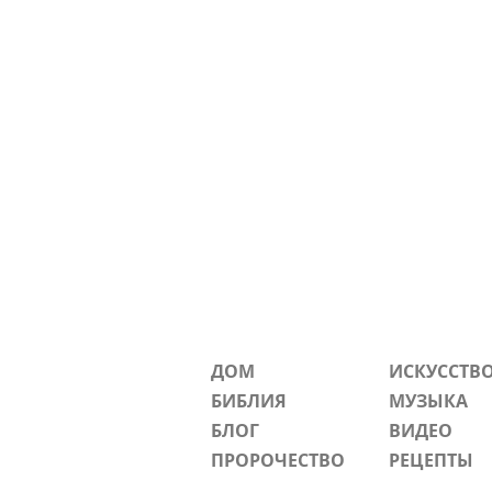
iPhone 15 Pro
iPhone 15 Pro Max
iPhone 16
iPhone 16 Plus
iPhone 16 Pro
iPhone 16 Pro Max
iPhone 7/8
iPhone SE
iPhone X/XS
iPhone XR
M
One Size
ДОМ
ИСКУССТВ
БИБЛИЯ
МУЗЫКА
БЛОГ
ВИДЕО
ПРОРОЧЕСТВО
РЕЦЕПТЫ