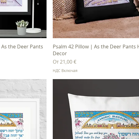
осмотр
Быстрый просмотр
 As the Deer Pants
Psalm 42 Pillow | As the Deer Pant
Decor
Цена со скидкой
От
21,00 €
НДС Включая